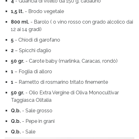
4
- Guancia di vitello da 150 g. cadauno
1,5 lt.
- Brodo vegetale
800 ml.
- Barolo ( o vino rosso con grado alcolico dai
12 ai 14 gradi)
5
- Chiodi di garofano
2
– Spicchi d’aglio
50 gr.
- Carote baby (marlinka, Caracas, rondò)
1
– Foglia di alloro
1
– Rametto di rosmarino tritato finemente
50 gr.
- Olio Extra Vergine di Oliva Monocultivar
Taggiasca Olitalia
Q.b.
- Sale grosso
Q.b.
- Pepe in grani
Q.b.
- Sale