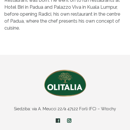
Restaurant was born. He went on to run restaurants at
Hotel Biri in Padua and Palazzo Viva in Kuala Lumpur,
before opening Radici, his own restaurant in the centre
of Padua, where the chef presents his own concept of
cuisine.
Siedziba: via A. Meucci 22/a 47122 Forlì (FC) – Włochy