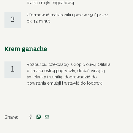
białka i mąki migdałowej.
Uformować makaroniki i piec w 150° przez
3
ok. 12 minut.
Krem ganache
Rozpuścić czekoladę, skropić oliwą Olitalia
1
o smaku ostrej papryczki, dodać wrzącą
śmietankę i wanilię, doprowadzić do
powstania emulsji i wstawić do lodówki.
Share: