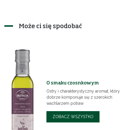
Może ci się spodobać
ku czosnkowym
O smaku 
charakterystyczny aromat, który
Energiczny 
komponuje się z szerokich
dodający św
zem potraw
ZOBACZ
ACZ WSZYSTKO