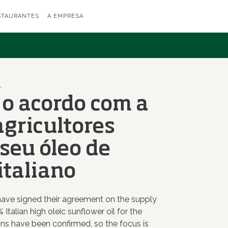
STAURANTES
A EMPRESA
diretti para seu óleo de girassol 100% italiano
 o acordo com a
agricultores
 seu óleo de
italiano
A have signed their agreement on the supply
Italian high oleic sunflower oil for the
ns have been confirmed, so the focus is