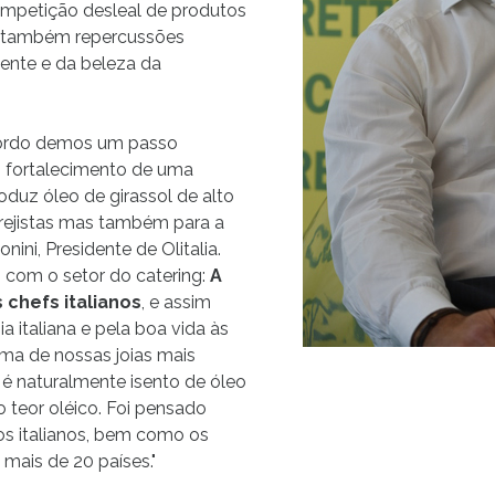
ompetição desleal de produtos
ve também repercussões
ente e da beleza da
cordo demos um passo
 fortalecimento de uma
oduz óleo de girassol de alto
arejistas mas também para a
nini, Presidente de Olitalia.
 com o setor do catering:
A
 chefs italianos
, e assim
 italiana e pela boa vida às
ma de nossas joias mais
as é naturalmente isento de óleo
 teor oléico. Foi pensado
tos italianos, bem como os
mais de 20 países."