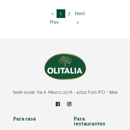
<
1
2
Next
Prev
>
Sede social: Via A. Meucci 22/A - 47122 Forli (FC) - Itália
Para casa
Para
restaurantes