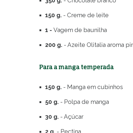
350 g.
- Chocolate branco
150 g.
- Creme de leite
1 -
Vagem de baunilha
200 g.
- Azeite Olitalia aroma 
Para a manga temperada
150 g.
- Manga em cubinhos
50 g.
- Polpa de manga
30 g.
- Açúcar
2 g.
- Pectina