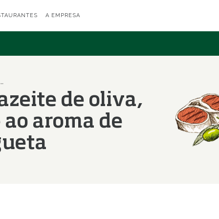
STAURANTES
A EMPRESA
Macarons com azeite de oliva, mango e azeite ao aroma de pimenta malagueta
zeite de oliva,
 ao aroma de
gueta