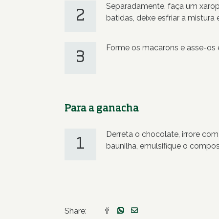
Separadamente, faça um xarope
2
batidas, deixe esfriar a mistura
Forme os macarons e asse-os e
3
Para a ganacha
Derreta o chocolate, irrore com
1
baunilha, emulsifique o compost
Share: