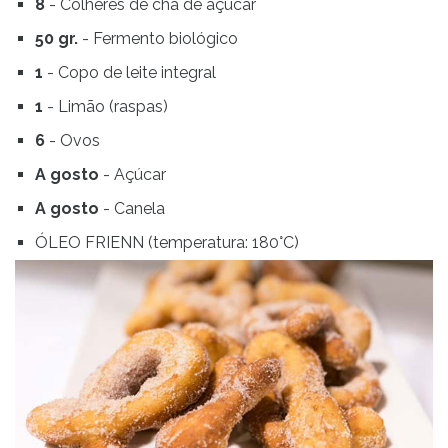
8
- Colheres de chá de açúcar
50 gr.
- Fermento biológico
1
- Copo de leite integral
1
- Limão (raspas)
6
- Ovos
A gosto
- Açúcar
A gosto
- Canela
ÓLEO FRIENN (temperatura: 180°C)