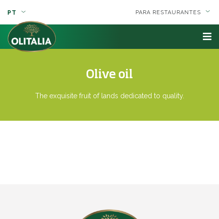
PT
PARA RESTAURANTES
Olive oil
The exquisite fruit of lands dedicated to quality.