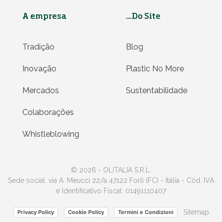
A empresa
...Do Site
Tradição
Blog
Inovação
Plastic No More
Mercados
Sustentabilidade
Colaborações
Whistleblowing
© 2026 - OLITALIA S.R.L.
Sede social: via A. Meucci 22/a 47122 Forlì (FC) - Itália - Cód. IVA
e Identificativo Fiscal: 01491110407
Sitemap
Privacy Policy
Cookie Policy
Termini e Condizioni