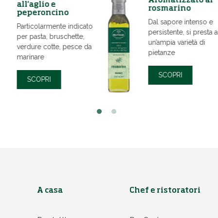
Aromatizzato al
Aromatizzato 
limone
basilico
Gusto frizzante e
Gusto fresco ed
acidulo, ideale per
erbaceo accompa
aggiungere una nota di
perfettamente i piat
freschezza
della tradizione ita
SCOPRI
SCOPRI
A casa
Chef e ristoratori