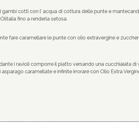
o i gambi cotti con l’ acqua di cottura delle punte e mantecan
litalia fino a renderla setosa.
nte fare caramellare le punte con olio extravergine e zuccher
nte i ravioli comporre il piatto versando una cucchiaiata di v
di asparago caramellate e infinite irrorare con Olio Extra Vergi