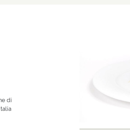
ne di
talia