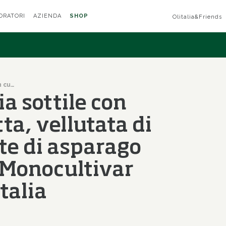
ORATORI
AZIENDA
SHOP
Olitalia&Friends
Ravioli in sfoglia sottile con culatello e ricotta, vellutata di asparagi e punte di asparago caramellate in Monocultivar Nocellara di Olitalia
ia sottile con
tta, vellutata di
te di asparago
 Monocultivar
talia