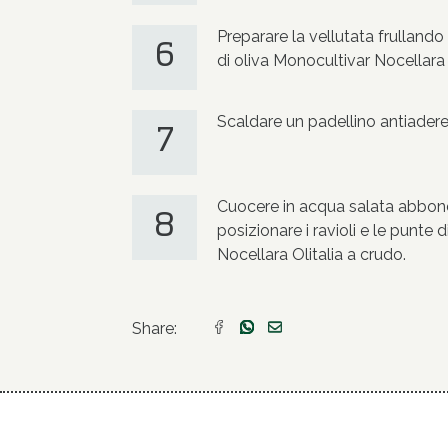
Preparare la vellutata frulland
6
di oliva Monocultivar Nocellara O
Scaldare un padellino antiadere
7
Cuocere in acqua salata abbonda
8
posizionare i ravioli e le punte 
Nocellara Olitalia a crudo.
Share: