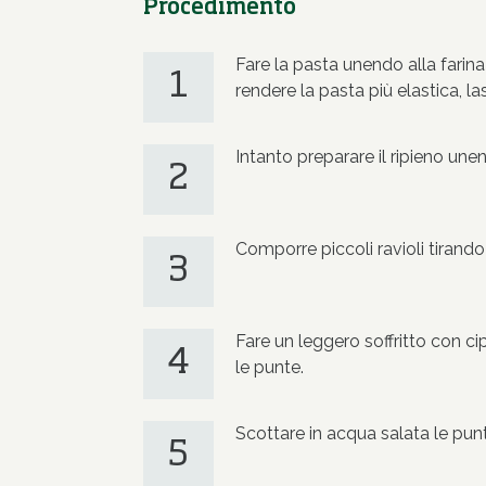
Procedimento
Fare la pasta unendo alla farina
1
rendere la pasta più elastica, las
Intanto preparare il ripieno une
2
Comporre piccoli ravioli tirando 
3
Fare un leggero soffritto con cip
4
le punte.
Scottare in acqua salata le pu
5