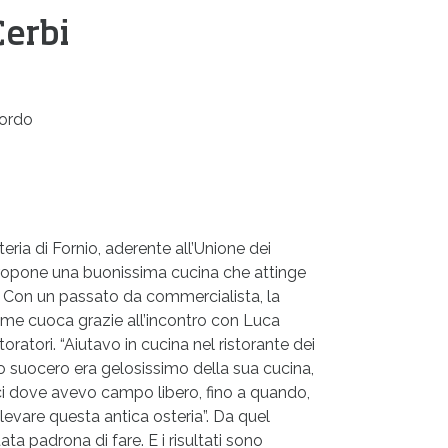
Cerbi
cordo
eria di Fornio, aderente all’Unione dei
propone una buonissima cucina che attinge
. Con un passato da commercialista, la
ome cuoca grazie all’incontro con Luca
istoratori. “Aiutavo in cucina nel ristorante dei
io suocero era gelosissimo della sua cucina,
ci dove avevo campo libero, fino a quando,
levare questa antica osteria”. Da quel
ta padrona di fare. E i risultati sono