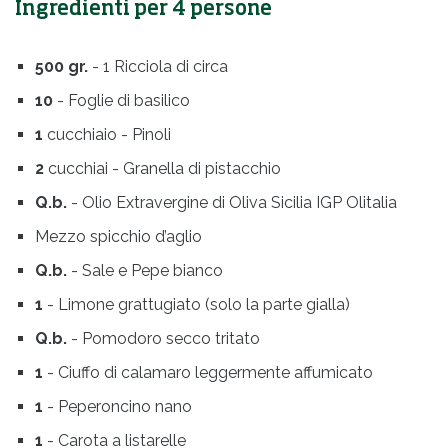
Ingredienti per 4 persone
500 gr.
- 1 Ricciola di circa
10
- Foglie di basilico
1
cucchiaio - Pinoli
2
cucchiai - Granella di pistacchio
Q.b.
- Olio Extravergine di Oliva Sicilia IGP Olitalia
Mezzo spicchio d’aglio
Q.b.
- Sale e Pepe bianco
1
- Limone grattugiato (solo la parte gialla)
Q.b.
- Pomodoro secco tritato
1
- Ciuffo di calamaro leggermente affumicato
1
- Peperoncino nano
1
- Carota a listarelle