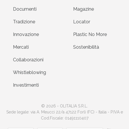
Documenti
Magazine
Tradizione
Locator
Innovazione
Plastic No More
Mercati
Sostenibilità
Collaborazioni
Whistleblowing
Investimenti
© 2026 - OLITALIA S.R.L.
Sede legale: via A. Meucci 22/a 47122 Forlì (FC) - Italia - P.IVA e
Cod.Fiscale: 01491110407