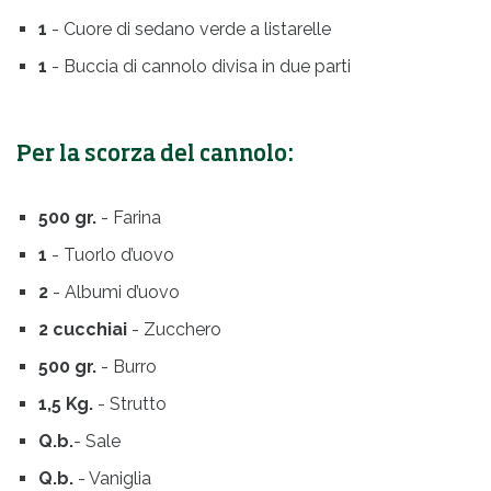
1
- Cuore di sedano verde a listarelle
1
- Buccia di cannolo divisa in due parti
Per la scorza del cannolo:
500 gr.
- Farina
1
- Tuorlo d’uovo
2
- Albumi d’uovo
2 cucchiai
- Zucchero
500 gr.
- Burro
1,5 Kg.
- Strutto
Q.b.
- Sale
Q.b.
- Vaniglia