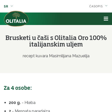
SR
ČASOPIS
Brusketi u čaši s Olitalia Oro 100%
italijanskim uljem
recept kuvara Masimilijana Mazuelija
Za 4 osobe:
200 g.
- Hleba
2
- Mesnata paradajza