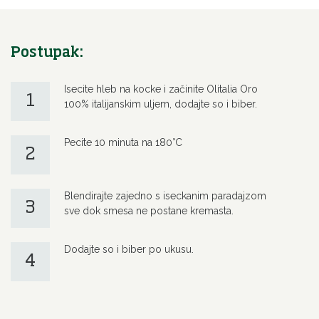
Postupak:
Isecite hleb na kocke i začinite Olitalia Oro
1
100% italijanskim uljem, dodajte so i biber.
Pecite 10 minuta na 180°C
2
Blendirajte zajedno s iseckanim paradajzom
3
sve dok smesa ne postane kremasta.
Dodajte so i biber po ukusu.
4