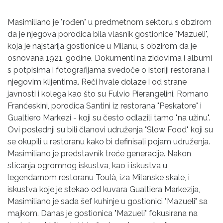
Masimiliano je "rođen" u predmetnom sektoru s obzirom
da je njegova porodica bila vlasnik gostionice "Mazueli",
koja je najstarija gostionice u Milanu, s obzirom da je
osnovana 1921. godine. Dokumenti na zidovima i albumi
s potpisima i fotografijama svedoče o istoriji restorana i
njegovim klijentima. Reči hvale dolaze i od strane
javnosti i kolega kao što su Fulvio Pierangelini, Romano
Franćeskini, porodica Santini iz restorana "Peskatore" i
Gualtiero Markezi - koji su često odlazili tamo "na užinu".
Ovi poslednji su bili članovi udruženja "Slow Food" koji su
se okupili u restoranu kako bi definisali pojam udruženja.
Masimiliano je predstavnik treće generacije. Nakon
sticanja ogromnog iskustva, kao i iskustva u
legendarnom restoranu Toulà, iza Milanske skale, i
iskustva koje je stekao od kuvara Gualtiera Markezija,
Masimiliano je sada šef kuhinje u gostionici "Mazueli" sa
majkom. Danas je gostionica "Mazueli" fokusirana na