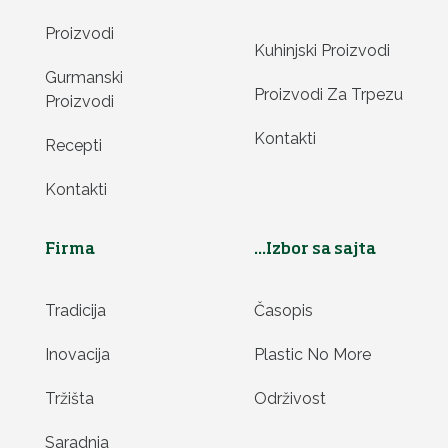
Proizvodi
Kuhinjski Proizvodi
Gurmanski
Proizvodi Za Trpezu
Proizvodi
Kontakti
Recepti
Kontakti
Firma
...Izbor sa sajta
Tradicija
Časopis
Inovacija
Plastic No More
Tržišta
Održivost
Saradnja