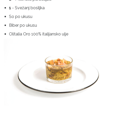
1
- Svežanj bosiljka
So po ukusu
Biber po ukusu
Olitalia Oro 100% italijansko ulje