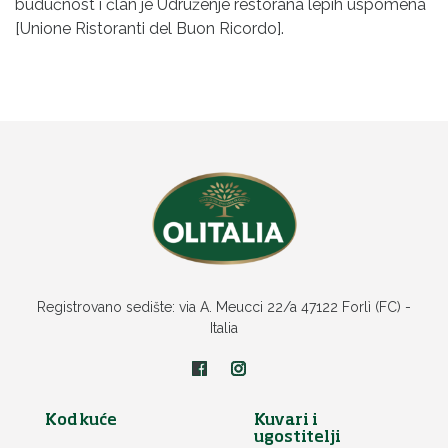
budućnost i član je Udruženje restorana lepih uspomena
[Unione Ristoranti del Buon Ricordo].
Registrovano sedište: via A. Meucci 22/a 47122 Forlì (FC) -
Italia
Kod kuće
Kuvari i
ugostitelji