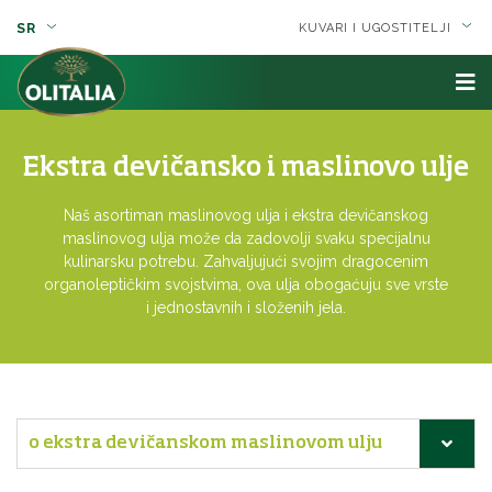
SR
KUVARI I UGOSTITELJI
Ekstra devičansko i maslinovo ulje
Naš asortiman maslinovog ulja i ekstra devičanskog
maslinovog ulja može da zadovolji svaku specijalnu
kulinarsku potrebu. Zahvaljujući svojim dragocenim
organoleptičkim svojstvima, ova ulja obogaćuju sve vrste
i jednostavnih i složenih jela.
o ekstra devičanskom maslinovom ulju