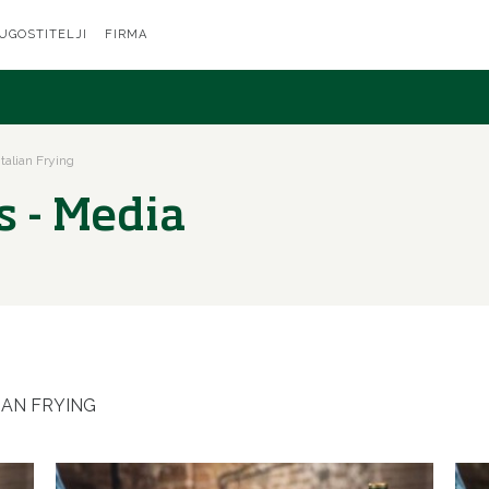
 UGOSTITELJI
FIRMA
talian Frying
s - Media
IAN FRYING