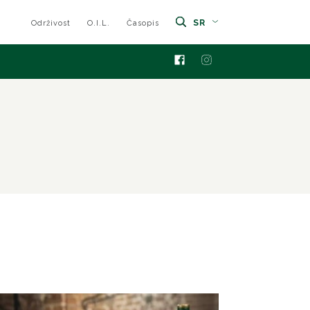
SR
Održivost
O.I.L.
Časopis