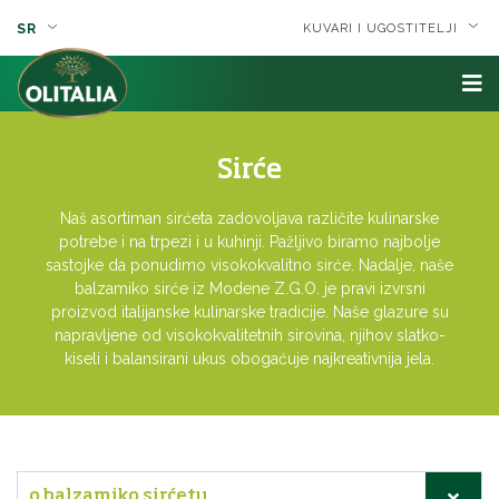
SR
KUVARI I UGOSTITELJI
Sirće
Naš asortiman sirćeta zadovoljava različite kulinarske
potrebe i na trpezi i u kuhinji. Pažljivo biramo najbolje
sastojke da ponudimo visokokvalitno sirće. Nadalje, naše
balzamiko sirće iz Modene Z.G.O. je pravi izvrsni
proizvod italijanske kulinarske tradicije. Naše glazure su
napravljene od visokokvalitetnih sirovina, njihov slatko-
kiseli i balansirani ukus obogaćuje najkreativnija jela.
o balzamiko sirćetu