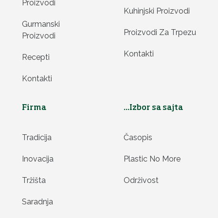
Proizvodi
Kuhinjski Proizvodi
Gurmanski
Proizvodi Za Trpezu
Proizvodi
Kontakti
Recepti
Kontakti
Firma
...Izbor sa sajta
Tradicija
Časopis
Inovacija
Plastic No More
Tržišta
Održivost
Saradnja