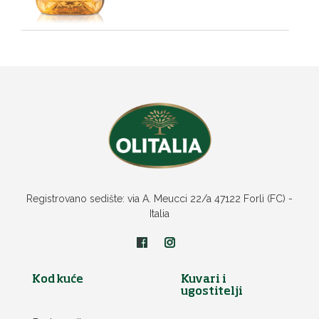
Registrovano sedište: via A. Meucci 22/a 47122 Forlì (FC) -
Italia
Kod kuće
Kuvari i
ugostitelji