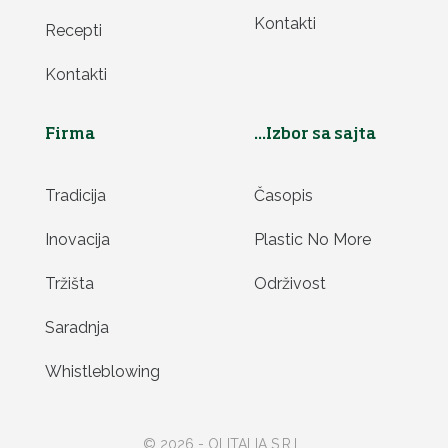
Kontakti
Recepti
Kontakti
Firma
...Izbor sa sajta
Tradicija
Časopis
Inovacija
Plastic No More
Tržišta
Održivost
Saradnja
Whistleblowing
© 2026 - OLITALIA S.R.L.