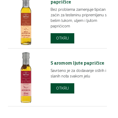
papričice
Bez problema zamenjuje tipičan
začin za testeninu pripremljenu s
belim lukom, uljem i ljutom
papričicom
OTKRIJ
S aromom ljute papričice
Savršeno je za dodavanje oštrih i
slanih nota svakom jelu
OTKRIJ