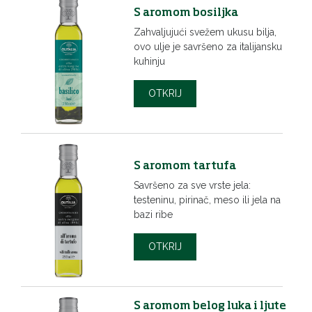
S aromom bosiljka
Zahvaljujući svežem ukusu bilja,
ovo ulje je savršeno za italijansku
kuhinju
OTKRIJ
S aromom tartufa
Savršeno za sve vrste jela:
testeninu, pirinač, meso ili jela na
bazi ribe
OTKRIJ
S aromom belog luka i ljute