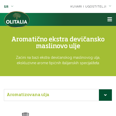
SR
KUVARI I UGOSTITELJI
Aromatično ekstra devičansko
maslinovo ulje
Začini na bazi ekstra devičanskog maslinovog ulja,
ekskluzivne arome tipičnih italijanskih specijaliteta
Aromatizovana ulja