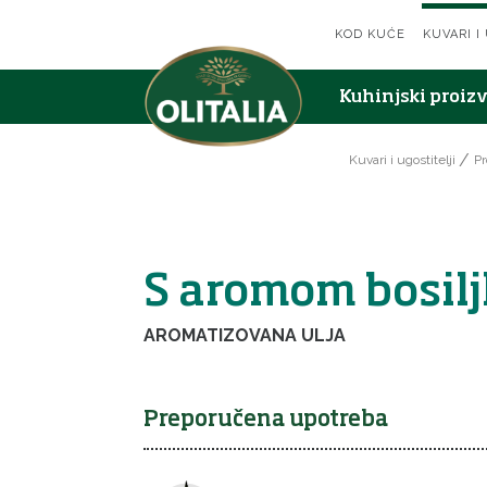
KOD KUĆE
KUVARI I
Kuhinjski proiz
Kuvari i ugostitelji
Pr
S aromom bosil
AROMATIZOVANA ULJA
Preporučena upotreba