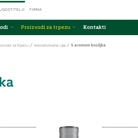
 UGOSTITELJI
FIRMA
vodi
Proizvodi za trpezu
Kontakti
oizvodi za trpezu
Aromatizovana ulja
S aromom bosiljka
jka