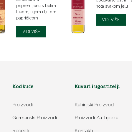
dodavanje oštrih i 
pripremljenu s belim
nota svakom jelu
lukom, uljem i ljutom
papričicom
VIDI VIŠE
VIDI VIŠE
Kod kuće
Kuvari i ugostitelji
Proizvodi
Kuhinjski Proizvodi
Gurmanski Proizvodi
Proizvodi Za Trpezu
Recepti
Kontakti