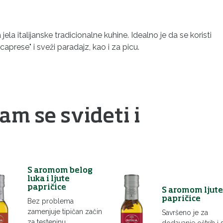
 jela italijanske tradicionalne kuhine. Idealno je da se koristi
caprese" i sveži paradajz, kao i za picu.
am se svideti i
S aromom belog
luka i ljute
papričice
S aromom ljute
papričice
Bez problema
zamenjuje tipičan začin
Savršeno je za
za testeninu