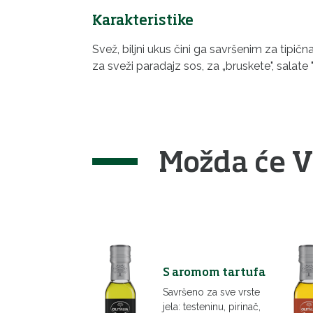
Karakteristike
Svež, biljni ukus čini ga savršenim za tipična
za sveži paradajz sos, za „bruskete", salate "
Možda će V
S aromom tartufa
Savršeno za sve vrste
jela: testeninu, pirinač,