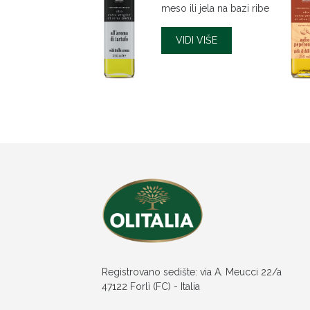
meso ili jela na bazi ribe
VIDI VIŠE
Registrovano sedište: via A. Meucci 22/a
47122 Forlì (FC) - Italia