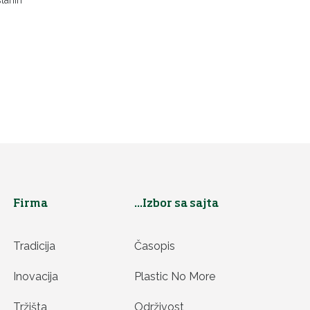
slanih
Firma
...Izbor sa sajta
Tradicija
Časopis
Inovacija
Plastic No More
Tržišta
Održivost