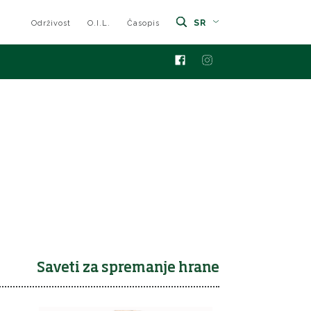
SR
Održivost
O.I.L.
Časopis
Saveti za spremanje hrane