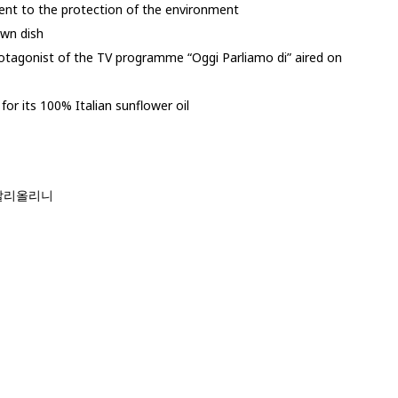
ent to the protection of the environment
 own dish
protagonist of the TV programme “Oggi Parliamo di” aired on
for its 100% Italian sunflower oil
딸리올리니